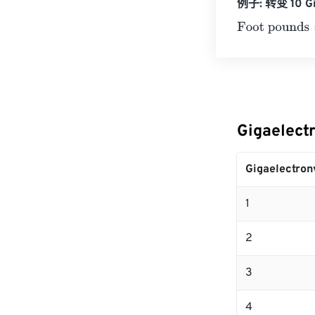
例子: 转变 10 Gig
Foot pounds
=
1
Gigaelect
Gigaelectron
1
2
3
4