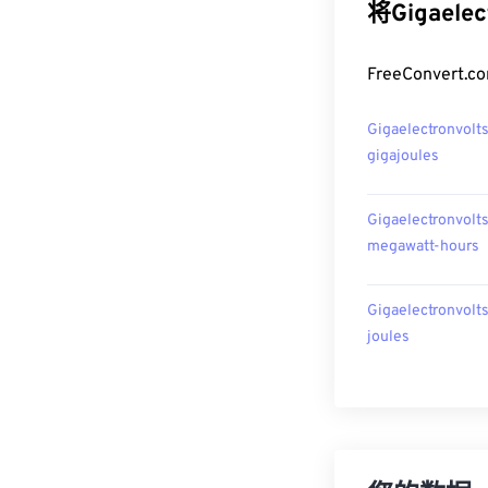
将Gigaele
FreeConver
Gigaelectronvolt
gigajoules
Gigaelectronvolt
megawatt-hours
Gigaelectronvolt
joules