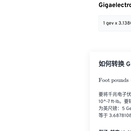
Gigaelect
1 gev x 3.13
如何转换 Giga
Foot pounds
=
G
要将千兆电子伏特 (
10^-7 ft-
为英尺磅：5 GeV * 
等于 3.6878108 