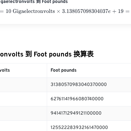
aelectronvolts 到 Foot pounds
0 Gigaelectronvolts
×
3.138057098304037
e
+
19
=
3138057098
ronvolts 到 Foot pounds 换算表
volts
Foot pounds
31380570983040370000
62761141966080740000
94141712949121100000
125522283932161470000