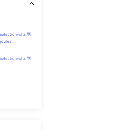
aelectronvolts 到
ojoules
aelectronvolts 到