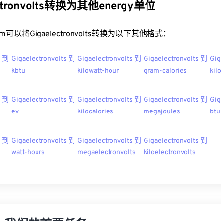
ctronvolts转换为其他energy单位
t.com可以将Gigaelectronvolts转换为以下其他格式：
s 到
Gigaelectronvolts 到
Gigaelectronvolts 到
Gigaelectronvolts 到
Gig
kbtu
kilowatt-hour
gram-calories
kil
s 到
Gigaelectronvolts 到
Gigaelectronvolts 到
Gigaelectronvolts 到
Gig
ev
kilocalories
megajoules
btu
s 到
Gigaelectronvolts 到
Gigaelectronvolts 到
Gigaelectronvolts 到
watt-hours
megaelectronvolts
kiloelectronvolts