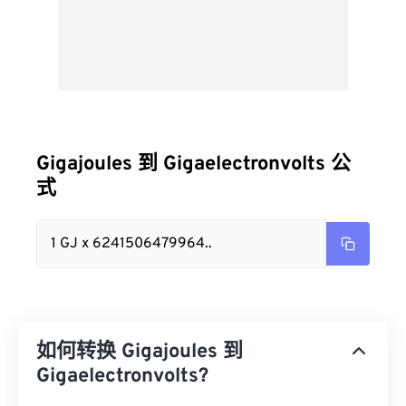
Gigajoules 到 Gigaelectronvolts 公
式
1 GJ x 6241506479964..
如何转换 Gigajoules 到
Gigaelectronvolts?