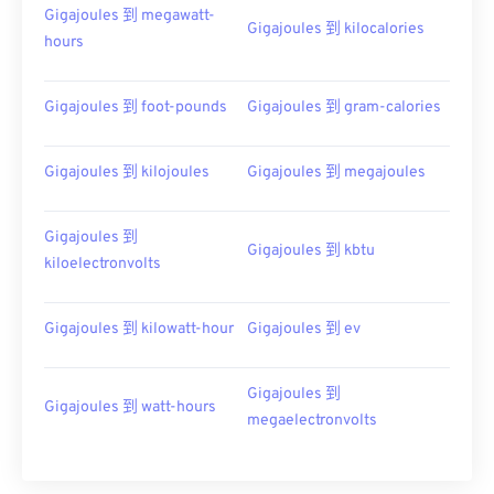
Gigajoules 到 megawatt-
Gigajoules 到 kilocalories
hours
Gigajoules 到 foot-pounds
Gigajoules 到 gram-calories
Gigajoules 到 kilojoules
Gigajoules 到 megajoules
Gigajoules 到
Gigajoules 到 kbtu
kiloelectronvolts
Gigajoules 到 kilowatt-hour
Gigajoules 到 ev
Gigajoules 到
Gigajoules 到 watt-hours
megaelectronvolts