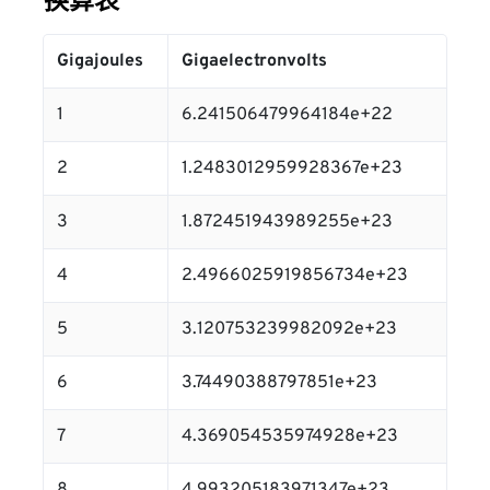
换算表
Gigajoules
Gigaelectronvolts
1
6.241506479964184e+22
2
1.2483012959928367e+23
3
1.872451943989255e+23
4
2.4966025919856734e+23
5
3.120753239982092e+23
6
3.74490388797851e+23
7
4.369054535974928e+23