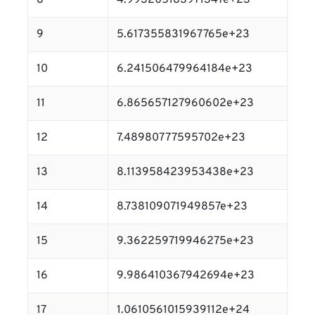
8
4.993205183971347e+23
9
5.617355831967765e+23
10
6.241506479964184e+23
11
6.865657127960602e+23
12
7.48980777595702e+23
13
8.113958423953438e+23
14
8.738109071949857e+23
15
9.362259719946275e+23
16
9.986410367942694e+23
17
1.0610561015939112e+24