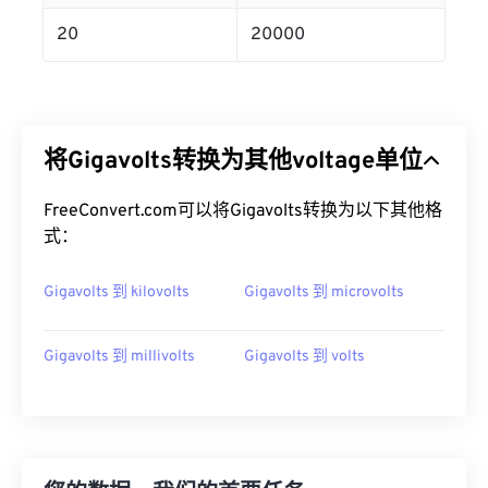
20
20000
将Gigavolts转换为其他voltage单位
FreeConvert.com可以将Gigavolts转换为以下其他格
式：
Gigavolts 到 kilovolts
Gigavolts 到 microvolts
Gigavolts 到 millivolts
Gigavolts 到 volts