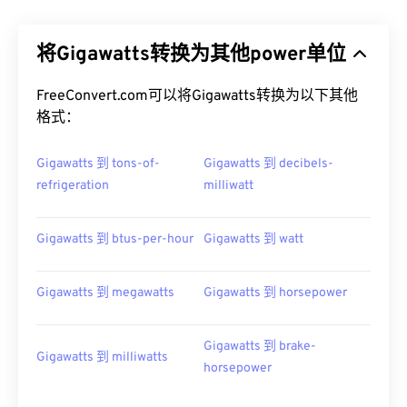
将Gigawatts转换为其他power单位
FreeConvert.com可以将Gigawatts转换为以下其他
格式：
Gigawatts 到 tons-of-
Gigawatts 到 decibels-
refrigeration
milliwatt
Gigawatts 到 btus-per-hour
Gigawatts 到 watt
Gigawatts 到 megawatts
Gigawatts 到 horsepower
Gigawatts 到 brake-
Gigawatts 到 milliwatts
horsepower