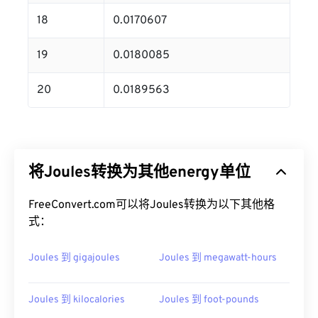
18
0.0170607
19
0.0180085
20
0.0189563
将Joules转换为其他energy单位
FreeConvert.com可以将Joules转换为以下其他格
式：
Joules 到 gigajoules
Joules 到 megawatt-hours
Joules 到 kilocalories
Joules 到 foot-pounds