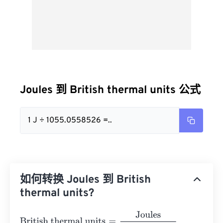
Joules 到 British thermal units 公式
1 J ÷ 1055.0558526 =..
如何转换 Joules 到 British
thermal units?
British thermal units
=
Joules
1055.0558526