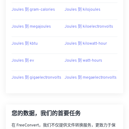
Joules 到 gram-calories
Joules 到 kilojoules
Joules 到 megajoules
Joules 到 kiloelectronvolts
Joules 到 kbtu
Joules 到 kilowatt-hour
Joules 到 ev
Joules 到 watt-hours
Joules 到 gigaelectronvolts
Joules 到 megaelectronvolts
您的数据，我们的首要任务
在 FreeConvert，我们不仅提供文件转换服务，更致力于保