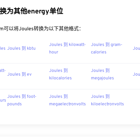
转换为其他energy单位
rt.com可以将Joules转换为以下其他格式：
Joules 到 kilowatt-
Joules 到 gram-
les
Joules 到 kbtu
Jou
hour
calories
tt-
Joules 到
Joules 到
Joules 到 ev
Jou
kilocalories
megajoules
Joules 到 foot-
Joules 到
Joules 到
urs
pounds
megaelectronvolts
kiloelectronvolts