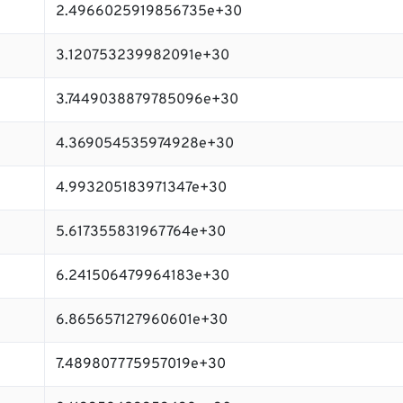
2.4966025919856735e+30
3.120753239982091e+30
3.7449038879785096e+30
4.369054535974928e+30
4.993205183971347e+30
5.617355831967764e+30
6.241506479964183e+30
6.865657127960601e+30
7.489807775957019e+30