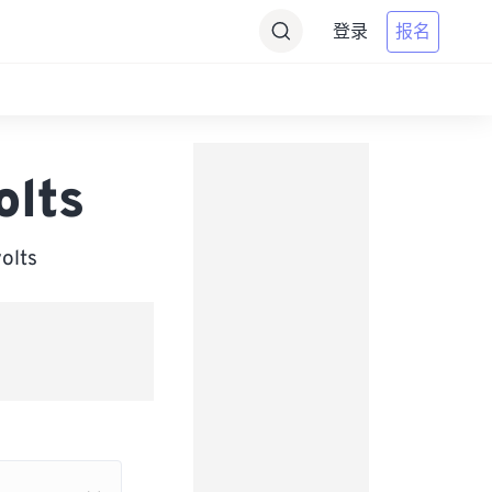
登录
报名
olts
lts