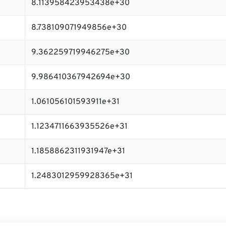
8.113958423953438e+30
8.738109071949856e+30
9.362259719946275e+30
9.986410367942694e+30
1.061056101593911e+31
1.1234711663935526e+31
1.1858862311931947e+31
1.2483012959928365e+31