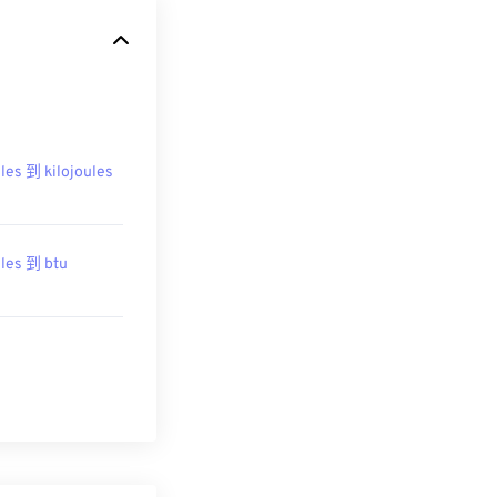
les 到 kilojoules
les 到 btu