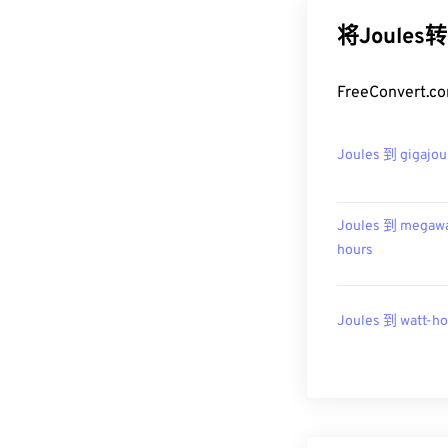
将Joules
FreeConve
Joules 到 gigajou
Joules 到 megawa
hours
Joules 到 watt-ho