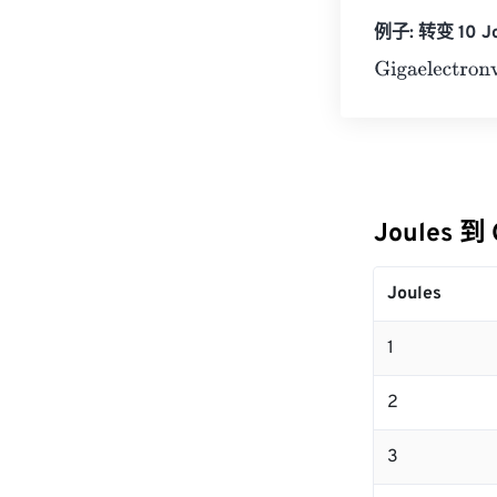
例子: 转变 10 Jou
Gigaelectronvo
Joules 到
Joules
1
2
3