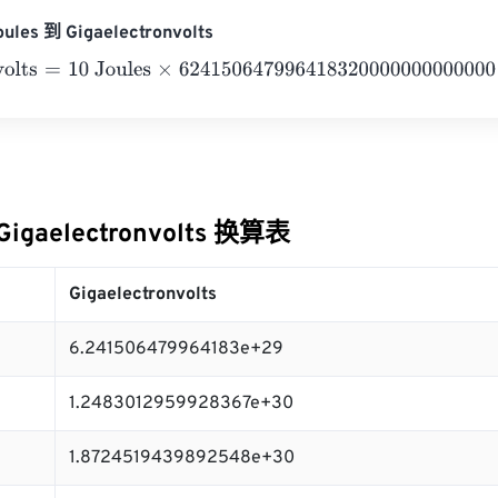
les 到 Gigaelectronvolts
lts
=
10 Joules
×
624150647996418320000000000000
=
6.24
 Gigaelectronvolts 换算表
Gigaelectronvolts
6.241506479964183e+29
1.2483012959928367e+30
1.8724519439892548e+30