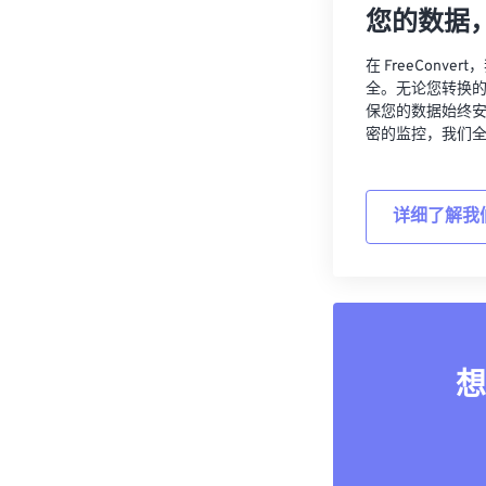
您的数据
在 FreeCon
全。无论您转换
保您的数据始终
密的监控，我们
详细了解我
想