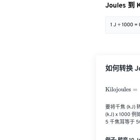
Joules 到 
1 J ÷ 1000 = 
如何转换 Joul
Kilojoules
=
Jou
要将千焦 (kJ)
(kJ) x 100
5 千焦耳等于 5