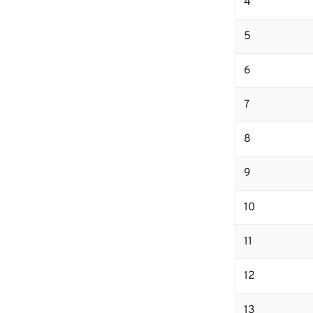
4
5
6
7
8
9
10
11
12
13