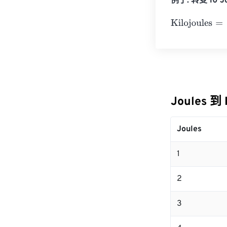
例子: 转变 10 Jou
Kilojoules
=
10 
Joules 到
Joules
1
2
3