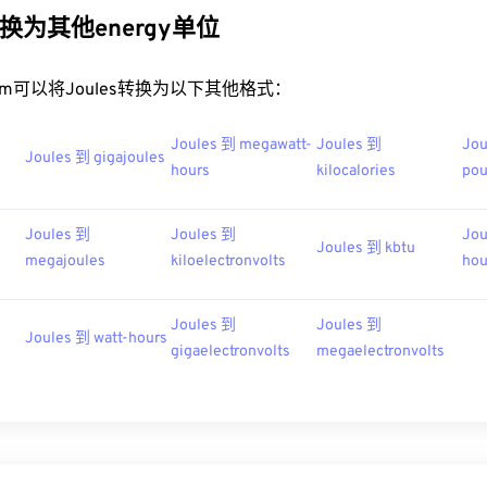
转换为其他energy单位
rt.com可以将Joules转换为以下其他格式：
Joules 到 megawatt-
Joules 到
Jou
Joules 到 gigajoules
hours
kilocalories
po
Joules 到
Joules 到
Jou
Joules 到 kbtu
megajoules
kiloelectronvolts
hou
Joules 到
Joules 到
Joules 到 watt-hours
gigaelectronvolts
megaelectronvolts