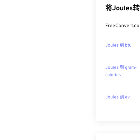
将Joules
FreeConve
Joules 到 btu
Joules 到 gram-
calories
Joules 到 ev