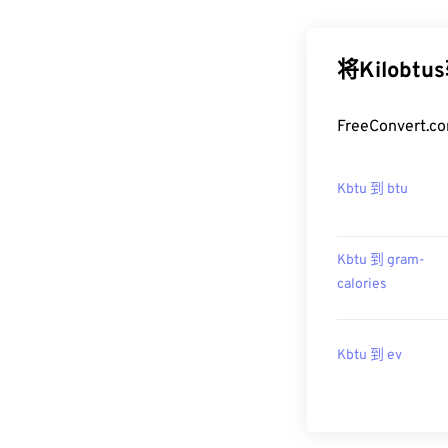
将Kilobt
FreeConver
Kbtu 到 btu
Kbtu 到 gram-
calories
Kbtu 到 ev