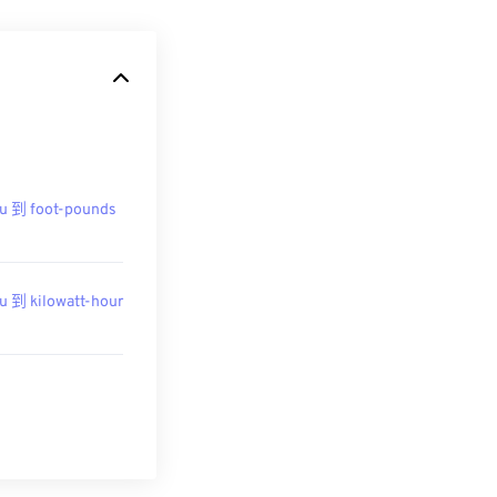
u 到 foot-pounds
u 到 kilowatt-hour