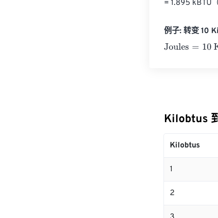
= 1.895 k
例子: 转变 10 Ki
Joules
=
10 Kilo
Kilobtus
Kilobtus
1
2
3