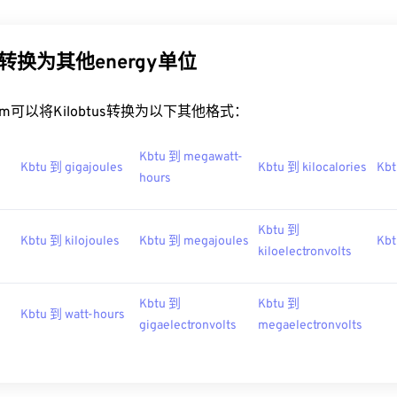
us转换为其他energy单位
t.com可以将Kilobtus转换为以下其他格式：
Kbtu 到 megawatt-
Kbtu 到 gigajoules
Kbtu 到 kilocalories
Kbt
hours
Kbtu 到
Kbtu 到 kilojoules
Kbtu 到 megajoules
Kbt
kiloelectronvolts
Kbtu 到
Kbtu 到
Kbtu 到 watt-hours
gigaelectronvolts
megaelectronvolts