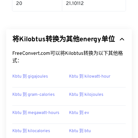
20
21.10112
将Kilobtus转换为其他energy单位
FreeConvert.com可以将Kilobtus转换为以下其他格
式：
Kbtu 到 gigajoules
Kbtu 到 kilowatt-hour
Kbtu 到 gram-calories
Kbtu 到 kilojoules
Kbtu 到 megawatt-hours
Kbtu 到 ev
Kbtu 到 kilocalories
Kbtu 到 btu