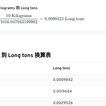
lograms 到 Long tons
Kilograms
1016.047043199982
=
0.0098421
Long tons
s 到 Long tons 换算表
Long tons
0.0009842
0.0019684
0.0029526