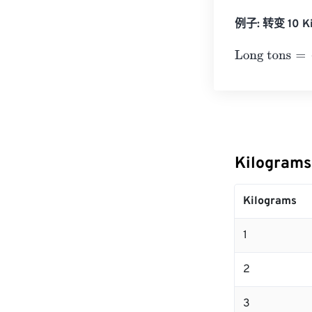
例子: 转变 10 Ki
Long tons
=
10 
Kilogram
Kilograms
1
2
3