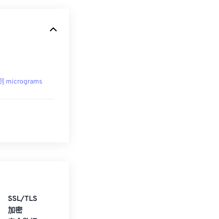
到 micrograms
SSL/TLS
加密