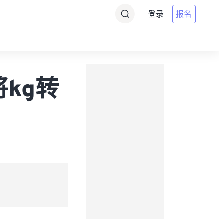
登录
报名
(将kg转
s