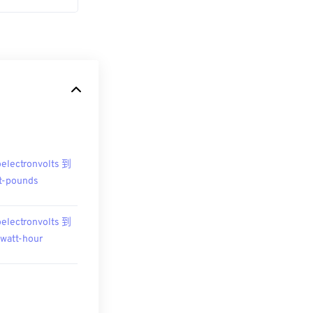
oelectronvolts 到
t-pounds
oelectronvolts 到
owatt-hour