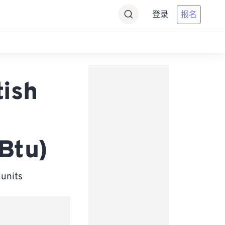
登录
报名
tish
Btu)
nits