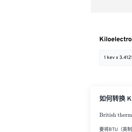
Kiloelectr
1 kev x 3.41
如何转换 Kilo
British thermal
要将BTU（英制