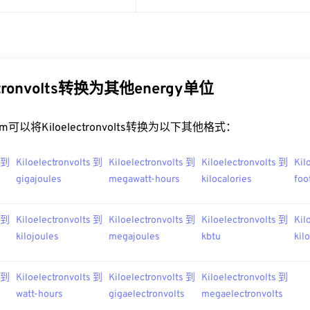
ctronvolts转换为其他energy单位
.com可以将Kiloelectronvolts转换为以下其他格式：
s 到
Kiloelectronvolts 到
Kiloelectronvolts 到
Kiloelectronvolts 到
Kil
gigajoules
megawatt-hours
kilocalories
foo
s 到
Kiloelectronvolts 到
Kiloelectronvolts 到
Kiloelectronvolts 到
Kil
kilojoules
megajoules
kbtu
kil
s 到
Kiloelectronvolts 到
Kiloelectronvolts 到
Kiloelectronvolts 到
watt-hours
gigaelectronvolts
megaelectronvolts