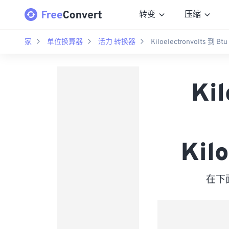
转变
压缩
家
单位换算器
活力 转换器
Kiloelectronvolts 到 Btu
Kil
Kil
在下面