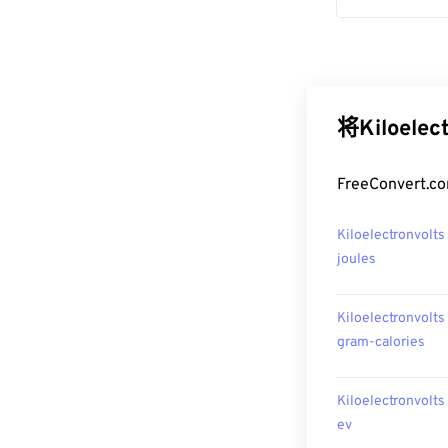
将Kiloele
FreeConvert
Kiloelectronvolt
joules
Kiloelectronvolt
gram-calories
Kiloelectronvolt
ev