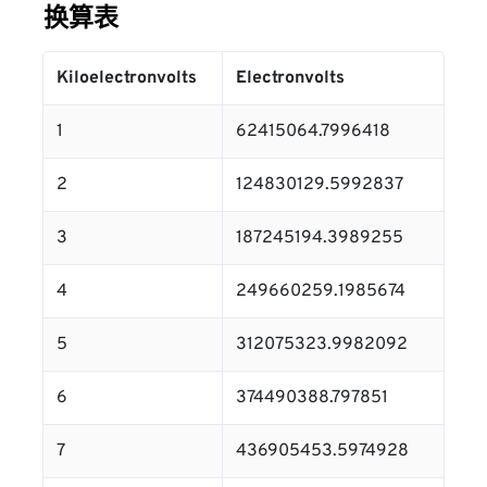
换算表
Kiloelectronvolts
Electronvolts
1
62415064.7996418
2
124830129.5992837
3
187245194.3989255
4
249660259.1985674
5
312075323.9982092
6
374490388.797851
7
436905453.5974928