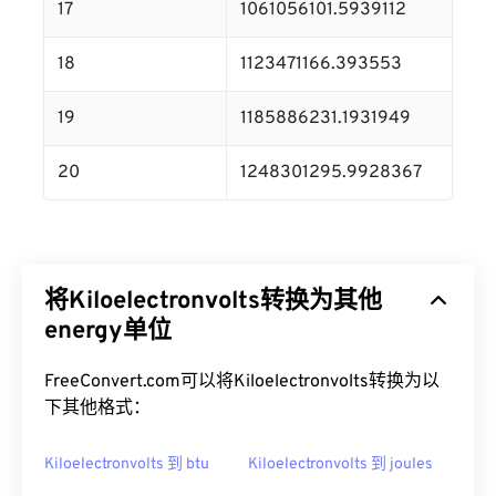
17
1061056101.5939112
18
1123471166.393553
19
1185886231.1931949
20
1248301295.9928367
将Kiloelectronvolts转换为其他
energy单位
FreeConvert.com可以将Kiloelectronvolts转换为以
下其他格式：
Kiloelectronvolts 到 btu
Kiloelectronvolts 到 joules