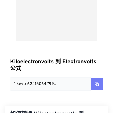
Kiloelectronvolts 到 Electronvolts
公式
1 kev x 62415064.799..