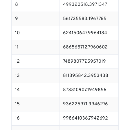
8
499320518.3971347
9
561735583.1967765
10
624150647.9964184
11
686565712.7960602
12
748980777.5957019
13
811395842.3953438
14
873810907.1949856
15
936225971.9946276
16
998641036.7942692