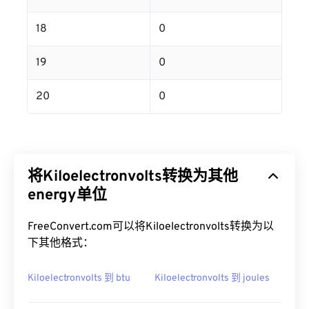
18
0
19
0
20
0
将Kiloelectronvolts转换为其他
energy单位
FreeConvert.com可以将Kiloelectronvolts转换为以
下其他格式：
Kiloelectronvolts 到 btu
Kiloelectronvolts 到 joules