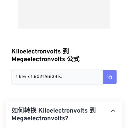
Kiloelectronvolts 到
Megaelectronvolts 公式
1 kev x 1.602176634e..
如何转换 Kiloelectronvolts 到
Megaelectronvolts?