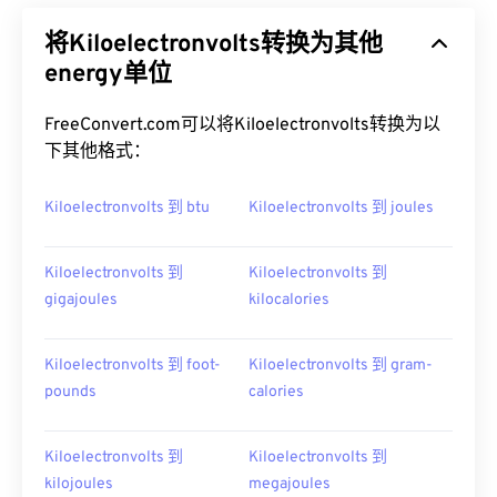
将Kiloelectronvolts转换为其他
energy单位
FreeConvert.com可以将Kiloelectronvolts转换为以
下其他格式：
Kiloelectronvolts 到 btu
Kiloelectronvolts 到 joules
Kiloelectronvolts 到
Kiloelectronvolts 到
gigajoules
kilocalories
Kiloelectronvolts 到 foot-
Kiloelectronvolts 到 gram-
pounds
calories
Kiloelectronvolts 到
Kiloelectronvolts 到
kilojoules
megajoules