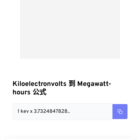
Kiloelectronvolts 到 Megawatt-
hours 公式
1 kev x 3.7324847828..