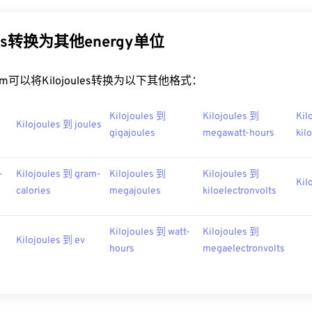
ules转换为其他energy单位
t.com可以将Kilojoules转换为以下其他格式：
Kilojoules 到
Kilojoules 到
Kil
Kilojoules 到 joules
gigajoules
megawatt-hours
kil
-
Kilojoules 到 gram-
Kilojoules 到
Kilojoules 到
Kil
calories
megajoules
kiloelectronvolts
Kilojoules 到 watt-
Kilojoules 到
Kilojoules 到 ev
hours
megaelectronvolts