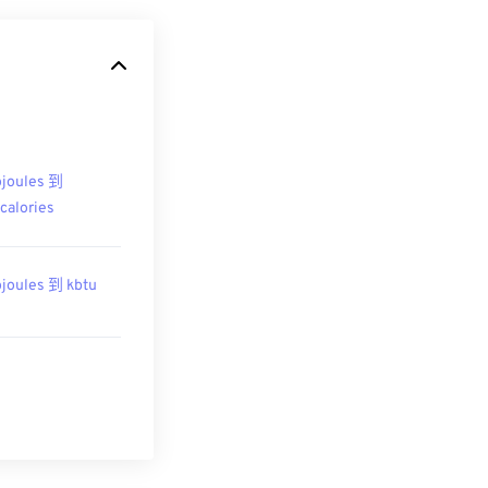
ojoules 到
ocalories
ojoules 到 kbtu