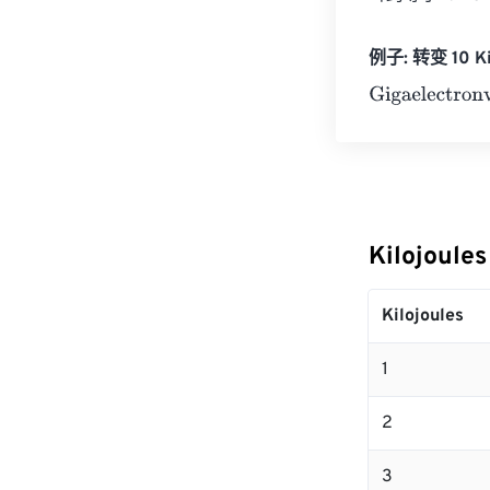
例子: 转变 10 Kil
Gigaelectronvo
Kilojoule
Kilojoules
1
2
3