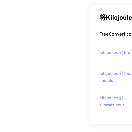
将Kilojo
FreeConver
Kilojoules 到 btu
Kilojoules 到 foot
pounds
Kilojoules 到
kilowatt-hour