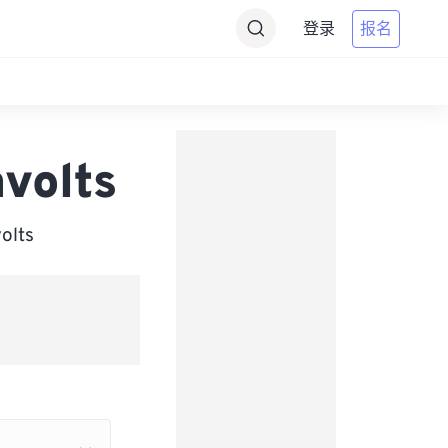
登录
报名
volts
lts