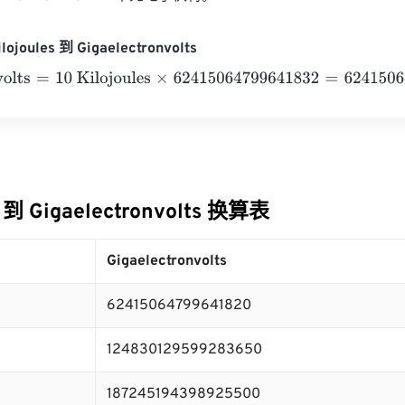
ojoules 到 Gigaelectronvolts
lts
=
10 Kilojoules
×
62415064799641832
=
6241506479964182
s 到 Gigaelectronvolts 换算表
Gigaelectronvolts
62415064799641820
124830129599283650
187245194398925500