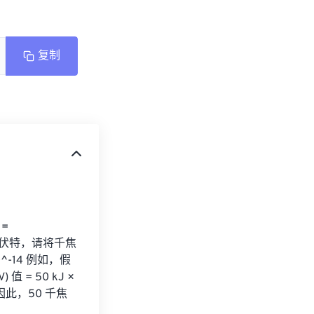
复制
= 
兆电子伏特，请将千焦
0^-14 例如，假
= 50 kJ × 
eV 因此，50 千焦