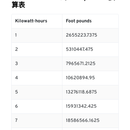
算表
Kilowatt-hours
Foot pounds
1
2655223.7375
2
5310447.475
3
7965671.2125
4
10620894.95
5
13276118.6875
6
15931342.425
7
18586566.1625