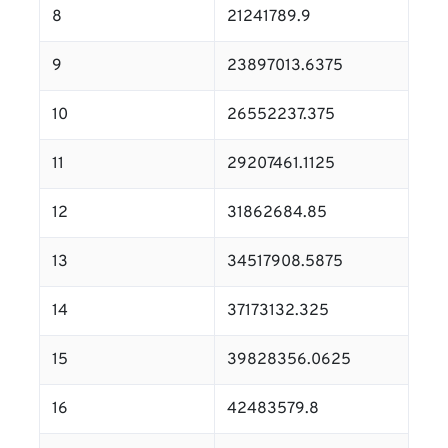
8
21241789.9
9
23897013.6375
10
26552237.375
11
29207461.1125
12
31862684.85
13
34517908.5875
14
37173132.325
15
39828356.0625
16
42483579.8