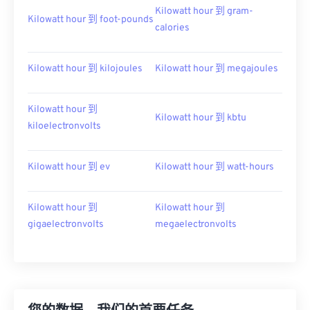
Kilowatt hour 到 gram-
Kilowatt hour 到 foot-pounds
calories
Kilowatt hour 到 kilojoules
Kilowatt hour 到 megajoules
Kilowatt hour 到
Kilowatt hour 到 kbtu
kiloelectronvolts
Kilowatt hour 到 ev
Kilowatt hour 到 watt-hours
Kilowatt hour 到
Kilowatt hour 到
gigaelectronvolts
megaelectronvolts