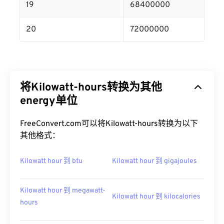
19
68400000
20
72000000
将Kilowatt-hours转换为其他
energy单位
FreeConvert.com可以将Kilowatt-hours转换为以下
其他格式：
Kilowatt hour 到 btu
Kilowatt hour 到 gigajoules
Kilowatt hour 到 megawatt-
Kilowatt hour 到 kilocalories
hours