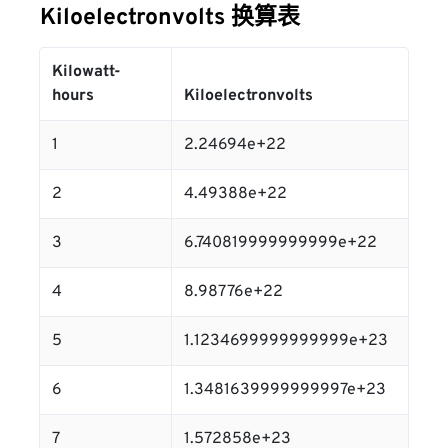
Kiloelectronvolts 换算表
Kilowatt-
hours
Kiloelectronvolts
1
2.24694e+22
2
4.49388e+22
3
6.740819999999999e+22
4
8.98776e+22
5
1.1234699999999999e+23
6
1.3481639999999997e+23
7
1.572858e+23