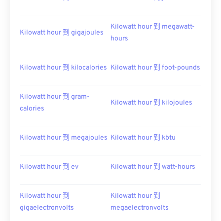
Kilowatt hour 到 megawatt-
Kilowatt hour 到 gigajoules
hours
Kilowatt hour 到 kilocalories
Kilowatt hour 到 foot-pounds
Kilowatt hour 到 gram-
Kilowatt hour 到 kilojoules
calories
Kilowatt hour 到 megajoules
Kilowatt hour 到 kbtu
Kilowatt hour 到 ev
Kilowatt hour 到 watt-hours
Kilowatt hour 到
Kilowatt hour 到
gigaelectronvolts
megaelectronvolts