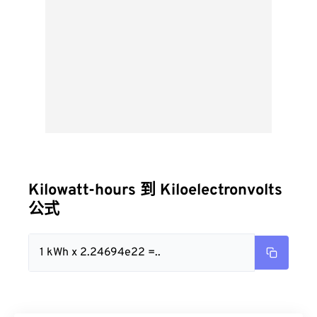
Kilowatt-hours 到 Kiloelectronvolts
公式
1 kWh x 2.24694e22 =..