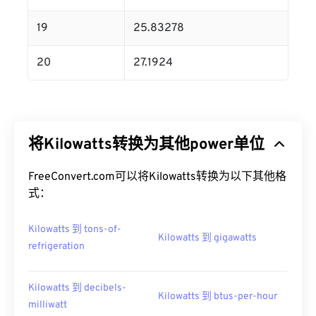
19
25.83278
20
27.1924
将Kilowatts转换为其他power单位
FreeConvert.com可以将Kilowatts转换为以下其他格
式：
Kilowatts 到 tons-of-
Kilowatts 到 gigawatts
refrigeration
Kilowatts 到 decibels-
Kilowatts 到 btus-per-hour
milliwatt