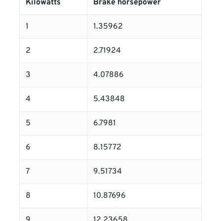
Kilowatts
Brake horsepower
1
1.35962
2
2.71924
3
4.07886
4
5.43848
5
6.7981
6
8.15772
7
9.51734
8
10.87696
9
12.23658