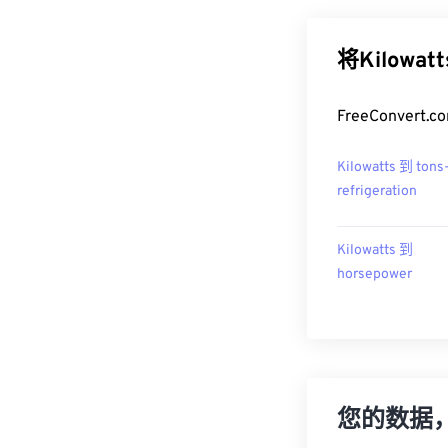
将Kilowa
FreeConver
Kilowatts 到 tons
refrigeration
Kilowatts 到
horsepower
您的数据