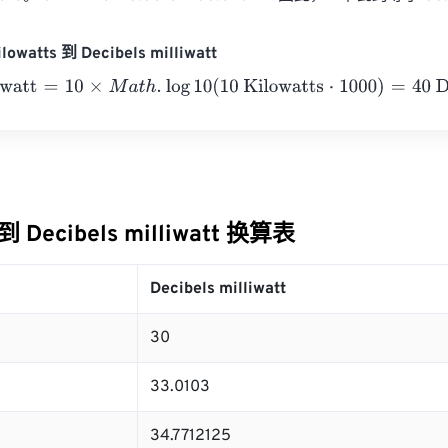
owatts 到 Decibels milliwatt
att
=
10
×
M
a
t
h
.
log
10
(
10 Kilowatts
⋅
1000
)
=
40
Decibels milliwatt
 到 Decibels milliwatt 换算表
Decibels milliwatt
30
33.0103
34.7712125