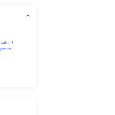
owatts 到
awatts