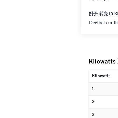
例子: 转变 10 Kil
Decibels milliw
Kilowatts
Kilowatts
1
2
3