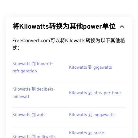
将Kilowatts转换为其他power单位
FreeConvert.com可以将Kilowatts转换为以下其他格
式：
Kilowatts 到 tons-of-
Kilowatts 到 gigawatts
refrigeration
Kilowatts 到 decibels-
Kilowatts 到 btus-per-hour
milliwatt
Kilowatts 到 watt
Kilowatts 到 megawatts
Kilowatts 到 brake-
Kilowatts 到 milliwatts