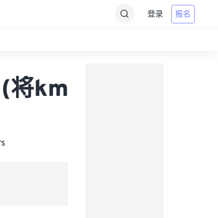
登录
报名
s (将km
s