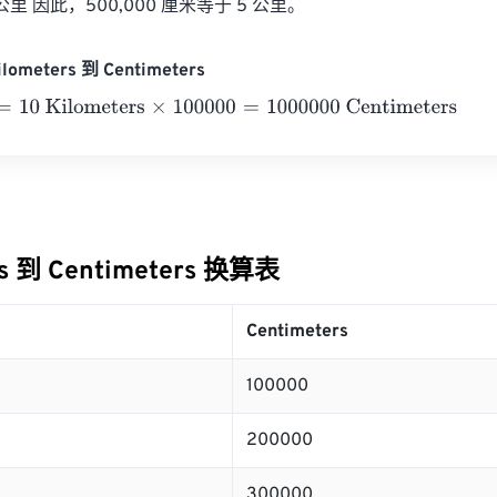
= 5 公里 因此，500,000 厘米等于 5 公里。
lometers 到 Centimeters
0 Kilometers
×
100000
=
1000000
Centimeters
rs 到 Centimeters 换算表
Centimeters
100000
200000
300000