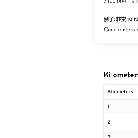
/ 100,000 
例子: 转变 10 Ki
Centimeters
=
1
Kilomete
Kilometers
1
2
3