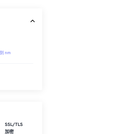
 到 nm
SSL/TLS
加密