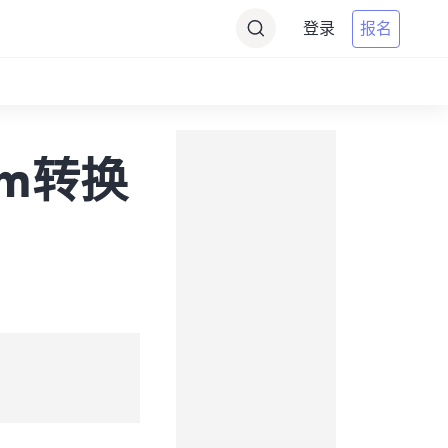
登录
报名
将km转换