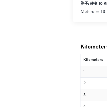
例子: 转变 10 Ki
Meters
=
10 Kil
Kilomete
Kilometers
1
2
3
4