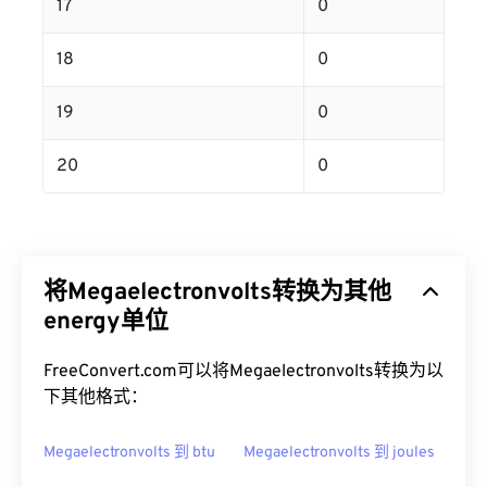
17
0
18
0
19
0
20
0
将Megaelectronvolts转换为其他
energy单位
FreeConvert.com可以将Megaelectronvolts转换为以
下其他格式：
Megaelectronvolts 到 btu
Megaelectronvolts 到 joules