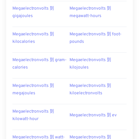
Megaelectronvolts 到
Megaelectronvolts 到
gigajoules
megawatt-hours
Megaelectronvolts 到
Megaelectronvolts 到 foot-
kilocalories
pounds
Megaelectronvolts 到 gram-
Megaelectronvolts 到
calories
kilojoules
Megaelectronvolts 到
Megaelectronvolts 到
megajoules
kiloelectronvolts
Megaelectronvolts 到
Megaelectronvolts 到 ev
kilowatt-hour
Megaelectronvolts 到 watt-
Megaelectronvolts 到