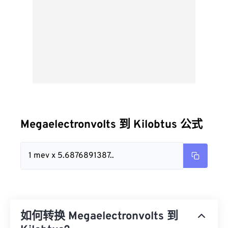
Megaelectronvolts 到 Kilobtus 公式
1 mev x 5.6876891387..
如何转换 Megaelectronvolts 到