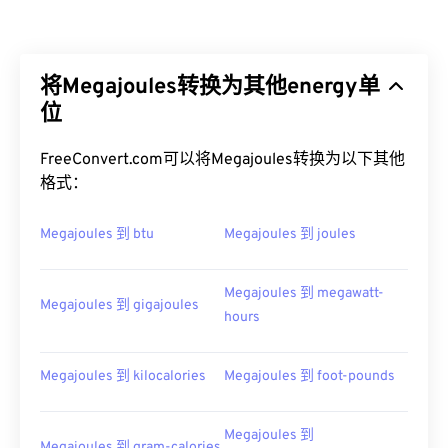
将Megajoules转换为其他energy单
位
FreeConvert.com可以将Megajoules转换为以下其他
格式：
Megajoules 到 btu
Megajoules 到 joules
Megajoules 到 megawatt-
Megajoules 到 gigajoules
hours
Megajoules 到 kilocalories
Megajoules 到 foot-pounds
Megajoules 到
Megajoules 到 gram-calories