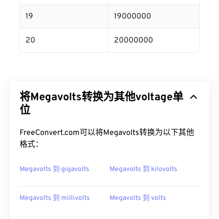
19
19000000
20
20000000
将Megavolts转换为其他voltage单
位
FreeConvert.com可以将Megavolts转换为以下其他
格式：
Megavolts 到 gigavolts
Megavolts 到 kilovolts
Megavolts 到 millivolts
Megavolts 到 volts