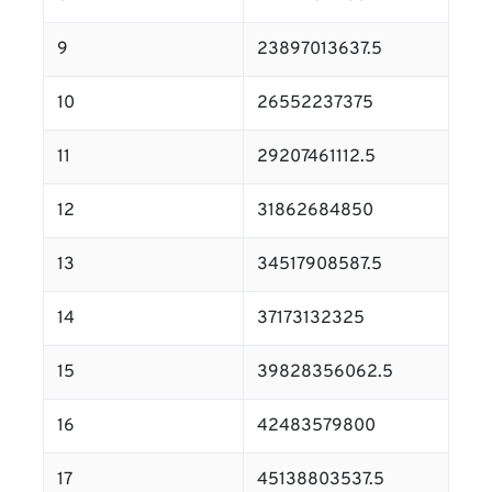
9
23897013637.5
10
26552237375
11
29207461112.5
12
31862684850
13
34517908587.5
14
37173132325
15
39828356062.5
16
42483579800
17
45138803537.5