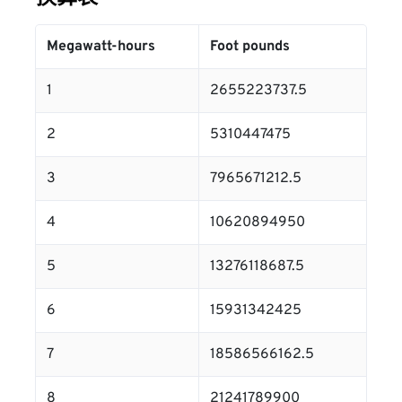
Megawatt-hours
Foot pounds
1
2655223737.5
2
5310447475
3
7965671212.5
4
10620894950
5
13276118687.5
6
15931342425
7
18586566162.5
8
21241789900