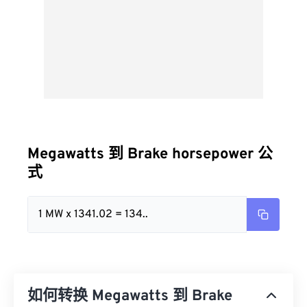
Megawatts 到 Brake horsepower 公
式
1 MW x 1341.02 = 134..
如何转换 Megawatts 到 Brake