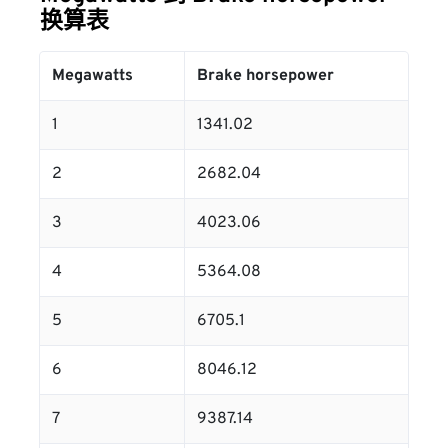
换算表
Megawatts
Brake horsepower
1
1341.02
2
2682.04
3
4023.06
4
5364.08
5
6705.1
6
8046.12
7
9387.14