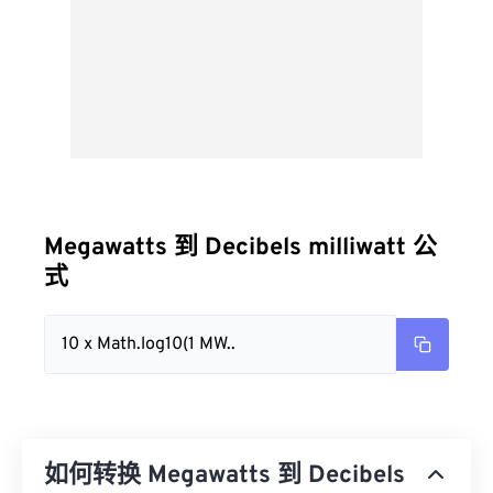
Megawatts 到 Decibels milliwatt 公
式
10 x Math.log10(1 MW..
如何转换 Megawatts 到 Decibels