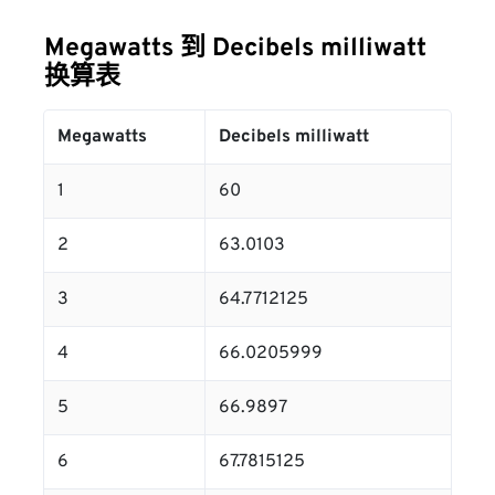
Megawatts 到 Decibels milliwatt
换算表
Megawatts
Decibels milliwatt
1
60
2
63.0103
3
64.7712125
4
66.0205999
5
66.9897
6
67.7815125