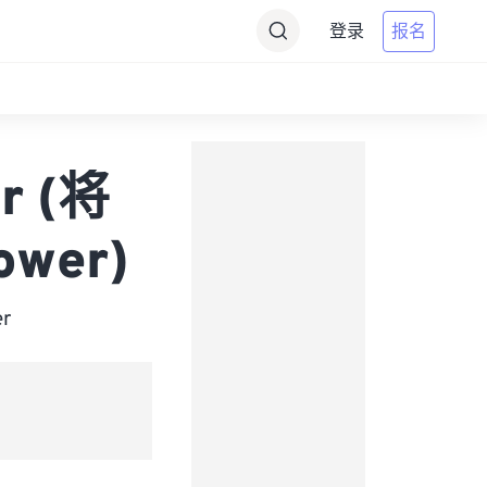
登录
报名
r (将
wer)
r