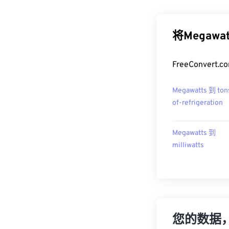
将Megaw
FreeConver
Megawatts 到 ton
of-refrigeration
Megawatts 到
milliwatts
您的数据