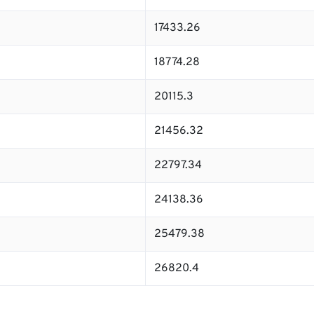
17433.26
18774.28
20115.3
21456.32
22797.34
24138.36
25479.38
26820.4