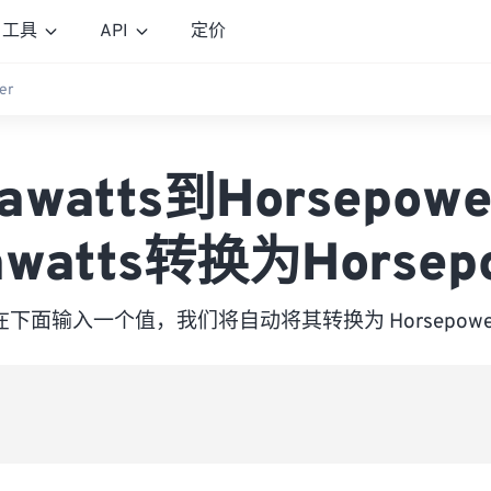
工具
API
定价
er
awatts到Horsepowe
awatts转换为Horsepo
在下面输入一个值，我们将自动将其转换为 Horsepowe