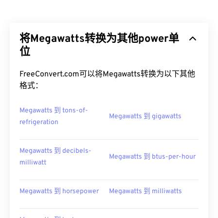
将Megawatts转换为其他power单
位
FreeConvert.com可以将Megawatts转换为以下其他
格式：
Megawatts 到 tons-of-
Megawatts 到 gigawatts
refrigeration
Megawatts 到 decibels-
Megawatts 到 btus-per-hour
milliwatt
Megawatts 到 horsepower
Megawatts 到 milliwatts