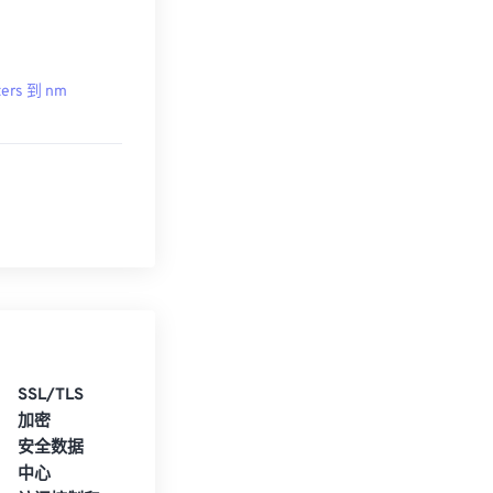
ers 到 nm
SSL/TLS
加密
安全数据
中心