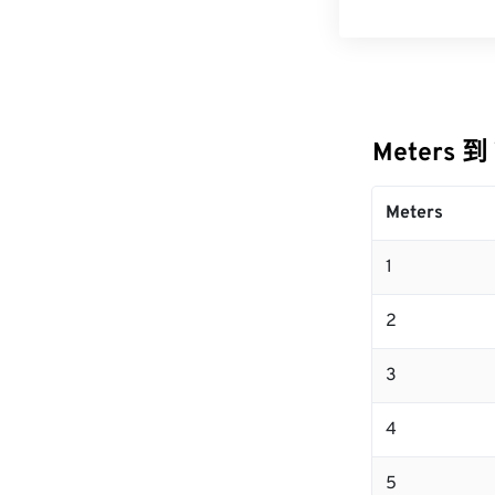
Meters 到
Meters
1
2
3
4
5