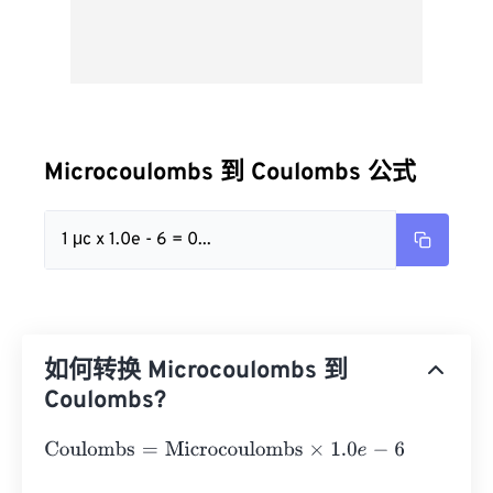
Microcoulombs 到 Coulombs 公式
1 μc x 1.0e - 6 = 0...
如何转换 Microcoulombs 到
Coulombs?
Coulombs
=
Microcoulombs
×
1.0
e
-
6