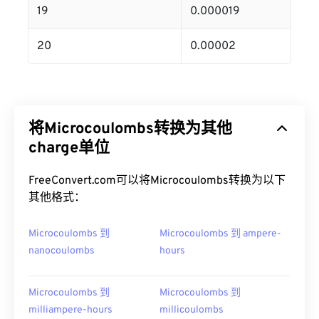
19
0.000019
20
0.00002
将Microcoulombs转换为其他
charge单位
FreeConvert.com可以将Microcoulombs转换为以下
其他格式：
Microcoulombs 到
Microcoulombs 到 ampere-
nanocoulombs
hours
Microcoulombs 到
Microcoulombs 到
milliampere-hours
millicoulombs