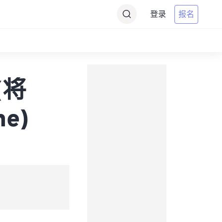
登录
报名
(将
e)