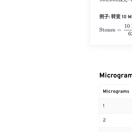
500,000微克÷
例子: 转变 10 Mi
Stones
=
10 Mic
Microgra
Micrograms
1
2