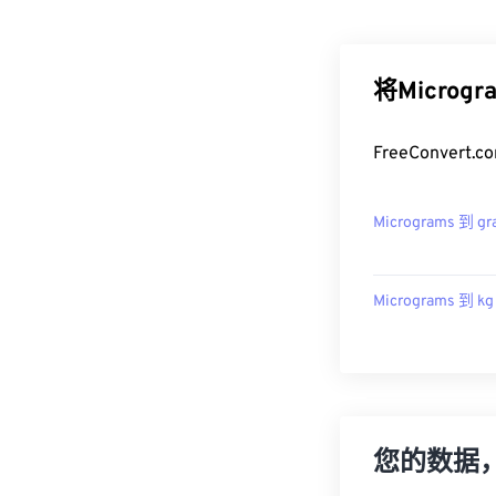
将Microg
FreeConver
Micrograms 到 gr
Micrograms 到 kg
您的数据