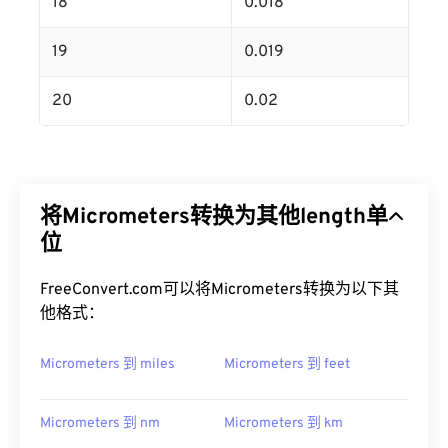
18
0.018
19
0.019
20
0.02
将Micrometers转换为其他length单
位
FreeConvert.com可以将Micrometers转换为以下其
他格式：
Micrometers 到 miles
Micrometers 到 feet
Micrometers 到 nm
Micrometers 到 km