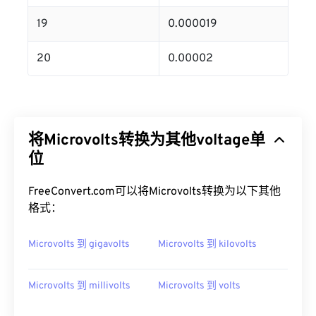
19
0.000019
20
0.00002
将Microvolts转换为其他voltage单
位
FreeConvert.com可以将Microvolts转换为以下其他
格式：
Microvolts 到 gigavolts
Microvolts 到 kilovolts
Microvolts 到 millivolts
Microvolts 到 volts