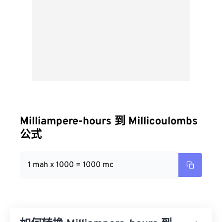
Milliampere-hours 到 Millicoulombs
公式
1 mah x 1000 = 1000 mc