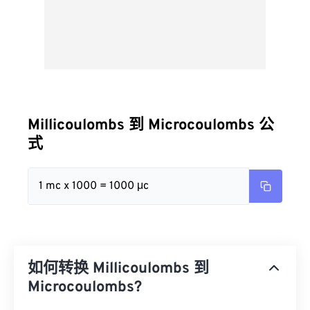
Millicoulombs 到 Microcoulombs 公
式
1 mc x 1000 = 1000 μc
如何转换 Millicoulombs 到
Microcoulombs?