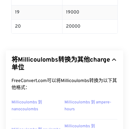
19
19000
20
20000
将Millicoulombs转换为其他charge
单位
FreeConvert.com可以将Millicoulombs转换为以下其
他格式：
Millicoulombs 到
Millicoulombs 到 ampere-
nanocoulombs
hours
Millicoulombs 到