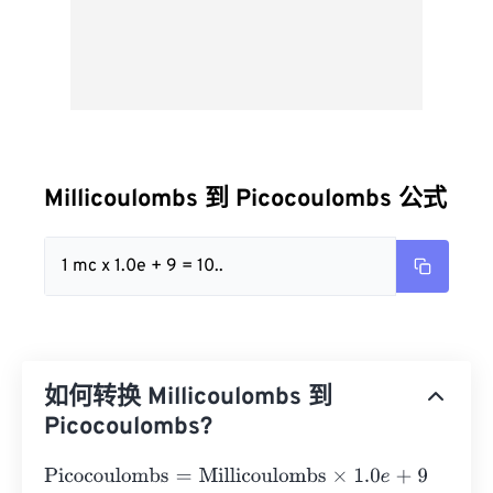
Millicoulombs 到 Picocoulombs 公式
1 mc x 1.0e + 9 = 10..
如何转换 Millicoulombs 到
Picocoulombs?
Picocoulombs
=
Millicoulombs
×
1.0
e
+
9