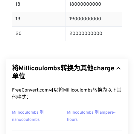
18
18000000000
19
19000000000
20
20000000000
将Millicoulombs转换为其他charge
单位
FreeConvert.com可以将Millicoulombs转换为以下其
他格式：
Millicoulombs 到
Millicoulombs 到 ampere-
nanocoulombs
hours