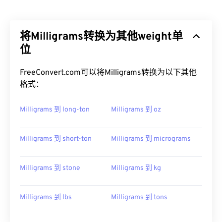
将Milligrams转换为其他weight单
位
FreeConvert.com可以将Milligrams转换为以下其他
格式：
Milligrams 到 long-ton
Milligrams 到 oz
Milligrams 到 short-ton
Milligrams 到 micrograms
Milligrams 到 stone
Milligrams 到 kg
Milligrams 到 lbs
Milligrams 到 tons