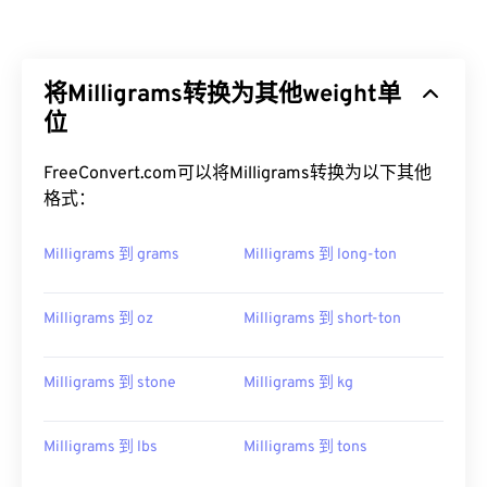
将Milligrams转换为其他weight单
位
FreeConvert.com可以将Milligrams转换为以下其他
格式：
Milligrams 到 grams
Milligrams 到 long-ton
Milligrams 到 oz
Milligrams 到 short-ton
Milligrams 到 stone
Milligrams 到 kg
Milligrams 到 lbs
Milligrams 到 tons