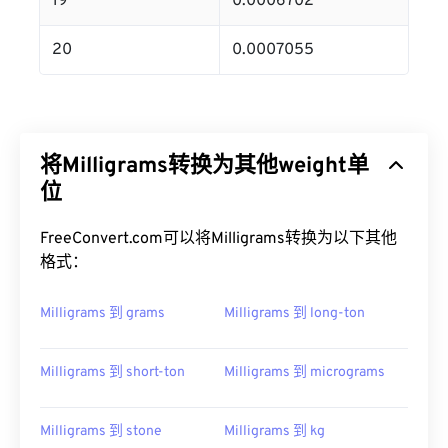
19
0.0006702
20
0.0007055
将Milligrams转换为其他weight单
位
FreeConvert.com可以将Milligrams转换为以下其他
格式：
Milligrams 到 grams
Milligrams 到 long-ton
Milligrams 到 short-ton
Milligrams 到 micrograms
Milligrams 到 stone
Milligrams 到 kg