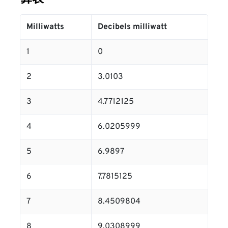
Milliwatts
Decibels milliwatt
1
0
2
3.0103
3
4.7712125
4
6.0205999
5
6.9897
6
7.7815125
7
8.4509804
8
9.0308999