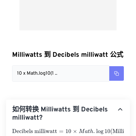
Milliwatts 到 Decibels milliwatt 公式
10 x Math.log10(1 ..
如何转换 Milliwatts 到 Decibels
milliwatt?
Decibels milliwatt
=
10
×
M
a
t
h
.
log
10
(
Milliwatts
)