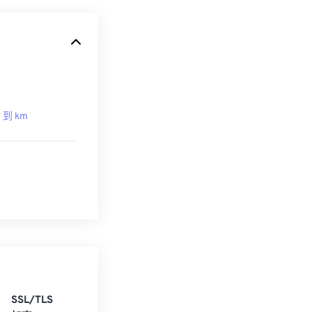
 到 km
SSL/TLS