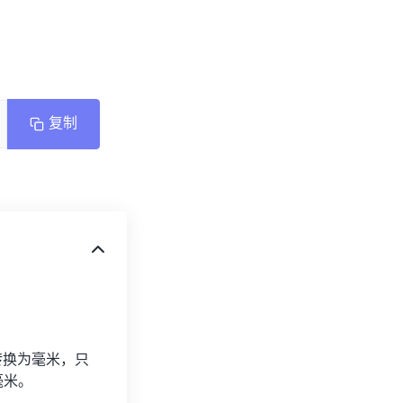
复制
寸转换为毫米，只
 毫米。