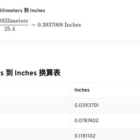
limeters 到 Inches
imeters
25.4
=
0.3937008
Inches
ers 到 Inches 换算表
Inches
0.0393701
0.0787402
0.1181102