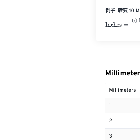
例子: 转变 10 Mil
Inches
=
10 Mill
Millimet
Millimeters
1
2
3