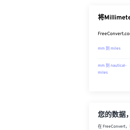
将Millim
FreeConver
mm 到 miles
mm 到 nautical-
miles
您的数据
在 FreeCon