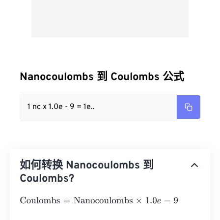
Nanocoulombs 到 Coulombs 公式
1 nc x 1.0e - 9 = 1e..
如何转换 Nanocoulombs 到
Coulombs?
Coulombs
=
Nanocoulombs
×
1.0
e
-
9