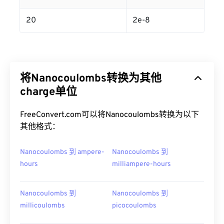
20
2e-8
将Nanocoulombs转换为其他
charge单位
FreeConvert.com可以将Nanocoulombs转换为以下
其他格式：
Nanocoulombs 到 ampere-
Nanocoulombs 到
hours
milliampere-hours
Nanocoulombs 到
Nanocoulombs 到
millicoulombs
picocoulombs