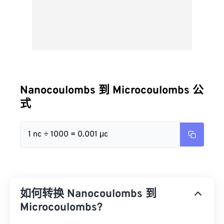
Nanocoulombs 到 Microcoulombs 公
式
1 nc ÷ 1000 = 0.001 μc
如何转换 Nanocoulombs 到
Microcoulombs?