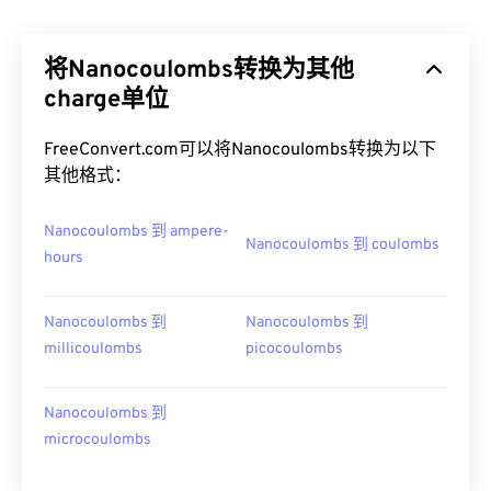
将Nanocoulombs转换为其他
charge单位
FreeConvert.com可以将Nanocoulombs转换为以下
其他格式：
Nanocoulombs 到 ampere-
Nanocoulombs 到 coulombs
hours
Nanocoulombs 到
Nanocoulombs 到
millicoulombs
picocoulombs
Nanocoulombs 到
microcoulombs