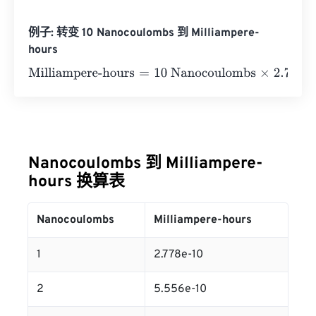
例子: 转变 10 Nanocoulombs 到 Milliampere-
hours
Milliampere-hours
=
10 Nanocoulombs
×
2.7778
E
-
10
=
2.777
Nanocoulombs 到 Milliampere-
hours 换算表
Nanocoulombs
Milliampere-hours
1
2.778e-10
2
5.556e-10