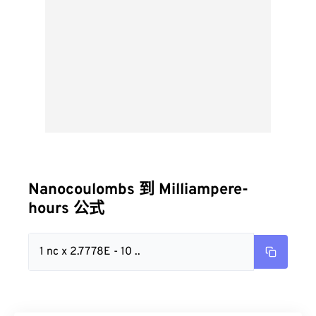
Nanocoulombs 到 Milliampere-
hours 公式
1 nc x 2.7778E - 10 ..