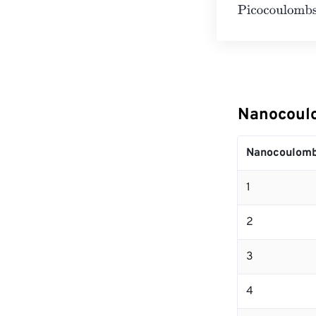
Picocoulombs
=
Nanocoul
Nanocoulom
1
2
3
4