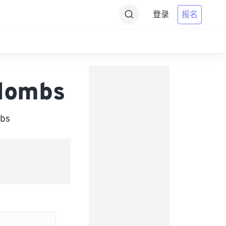
登录
报名
lombs
bs