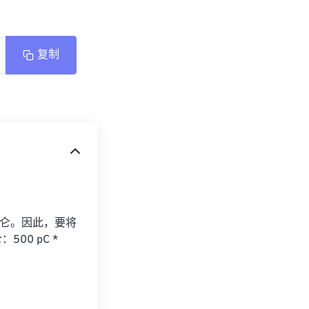
复制
 纳库仑。因此，要将
00 pC * 