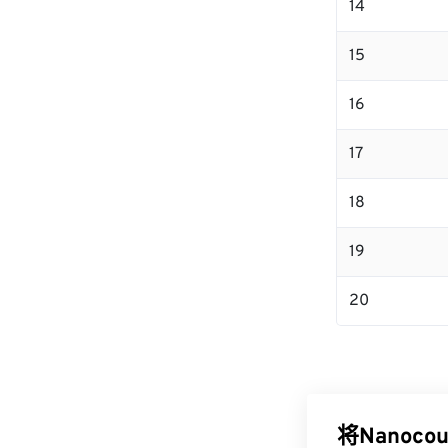
14
15
16
17
18
19
20
将Nanoco