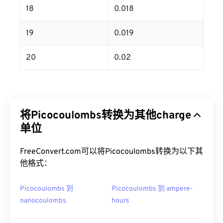
18
0.018
19
0.019
20
0.02
将Picocoulombs转换为其他charge
单位
FreeConvert.com可以将Picocoulombs转换为以下其
他格式：
Picocoulombs 到
Picocoulombs 到 ampere-
nanocoulombs
hours