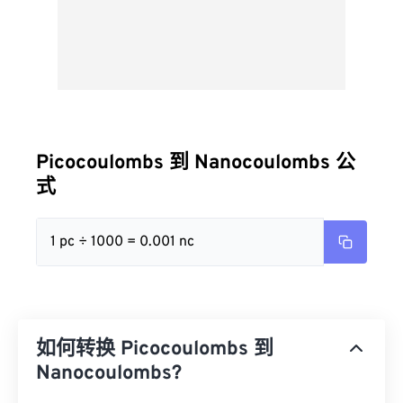
Picocoulombs 到 Nanocoulombs 公
式
1 pc ÷ 1000 = 0.001 nc
如何转换 Picocoulombs 到
Nanocoulombs?